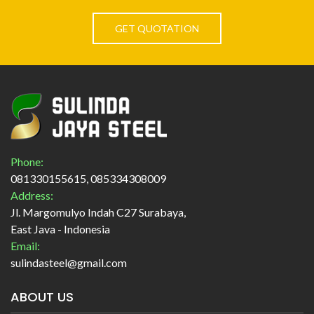
GET QUOTATION
Phone:
081330155615, 085334308009
Address:
Jl. Margomulyo Indah C27 Surabaya,
East Java - Indonesia
Email:
sulindasteel@gmail.com
ABOUT US