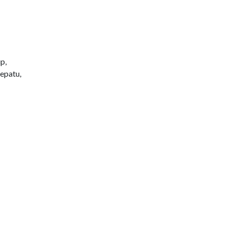
p,
epatu,